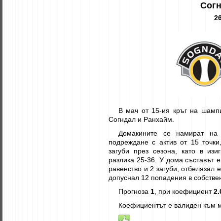
Согн
26
В мач от 15-ия кръг на шамп
Согндал и Ранхайм.
Домакините се намират на 
подреждане с актив от 15 точки
загуби през сезона, като в из
разлика 25-36. У дома съставът е
равенство и 2 загуби, отбелязал 
допуснал 12 попадения в собстве
Прогноза
1
, при коефициент
2.
Коефициентът е валиден към м