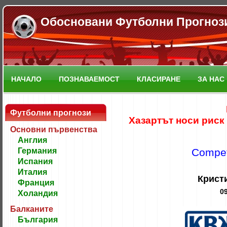
Обосновани Футболни Прогноз
НАЧАЛО
ПОЗНАВАЕМОСТ
КЛАСИРАНЕ
ЗА НАС
Футболни прогнози
Хазартът носи риск
Основни първенства
Англия
Германия
Competi
Испания
Италия
Крист
Франция
09
Холандия
Балканите
България