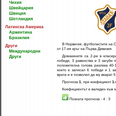
Чехия
Швейцария
Швеция
Шотландия
Латинска Америка
Аржентина
Бразилия
В Норвегия, футболистите на С
Други
от 17-ия кръг на Първа Дивизия.
Международни
Домакините са 2-ри в класира
Други
победи, 3 равенства и 3 загуби 
положителна голова разлика 40-
които е записал 6 победи и 1 за
врата и е позволил да му вкарат 5
Прогноза
1
, при коефициент
1.
Коефициентът е валиден към м
Позната прогноза - 4 : 3