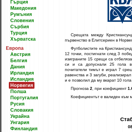
Гърция
Македония
Румъния
Словения
Сърбия
Турция
Срещата между Кристиансун
Хърватска
първенство в Елитсериен в Норве
Европа
Футболистите на Кристиансунд 
12 точки, постигнати след 3 побе
Австрия
изиграните 15 срещи са отбеляз
Белгия
си и са допуснали 25 гола в
Дания
почитатели тимът е играл 7 срещ
Ирландия
равенства и 3 загуби, реализирал
Исландия
и е позволил да му вкарат 10 гола
Норвегия
Прогноза
2
, при коефициент
1.
Полша
Коефициентът е валиден към м
Португалия
Русия
Словакия
Украйна
Стаб
Унгария
08
Финландия