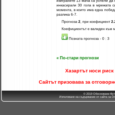
изиграните 13 мача са успели да 
инкасирали 30 гола в мрежата с
момента, в които има една победа
разлика 6-7.
Прогноза
2
, при коефициент
2.
Коефициентът е валиден към м
Позната прогноза - 0 : 3
« По-стари прогнози
Хазартът носи риск
Сайтът призовава за отговорно
© 2019 Обосновани Фут
Използване на съдържание от сайта за О